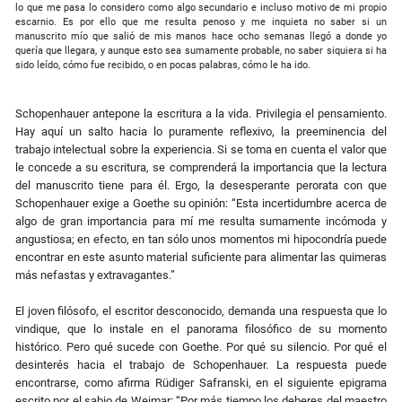
lo que me pasa lo considero como algo secundario e incluso motivo de mi propio
escarnio. Es por ello que me resulta penoso y me inquieta no saber si un
manuscrito mío que salió de mis manos hace ocho semanas llegó a donde yo
quería que llegara, y aunque esto sea sumamente probable, no saber siquiera si ha
sido leído, cómo fue recibido, o en pocas palabras, cómo le ha ido.
Schopenhauer antepone la escritura a la vida. Privilegia el pensamiento.
Hay aquí un salto hacia lo puramente reflexivo, la preeminencia del
trabajo intelectual sobre la experiencia. Si se toma en cuenta el valor que
le concede a su escritura, se comprenderá la importancia que la lectura
del manuscrito tiene para él. Ergo, la desesperante perorata con que
Schopenhauer exige a Goethe su opinión: “Esta incertidumbre acerca de
algo de gran importancia para mí me resulta sumamente incómoda y
angustiosa; en efecto, en tan sólo unos momentos mi hipocondría puede
encontrar en este asunto material suficiente para alimentar las quimeras
más nefastas y extravagantes.”
El joven filósofo, el escritor desconocido, demanda una respuesta que lo
vindique, que lo instale en el panorama filosófico de su momento
histórico. Pero qué sucede con Goethe. Por qué su silencio. Por qué el
desinterés hacia el trabajo de Schopenhauer. La respuesta puede
encontrarse, como afirma Rüdiger Safranski, en el siguiente epigrama
escrito por el sabio de Weimar: “Por más tiempo los deberes del maestro