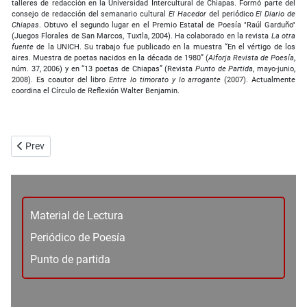
talleres de redacción en la Universidad Intercultural de Chiapas. Formó parte del
consejo de redacción del semanario cultural
El Hacedor
del periódico
El Diario de
Chiapas
. Obtuvo el segundo lugar en el Premio Estatal de Poesía "Raúl Garduño"
(Juegos Florales de San Marcos, Tuxtla, 2004). Ha colaborado en la revista
La otra
fuente
de la UNICH. Su trabajo fue publicado en la muestra “En el vértigo de los
aires. Muestra de poetas nacidos en la década de 1980” (
Alforja Revista de Poesía
,
núm. 37, 2006) y en “13 poetas de Chiapas” (Revista
Punto de Partida
, mayo-junio,
2008). Es coautor del libro
Entre lo timorato y lo arrogante
(2007). Actualmente
coordina el Círculo de Reflexión Walter Benjamin.
Previous article: La memoria mítica - Faustino López
Prev
Material de Lectura
Periódico de Poesía
Punto de partida