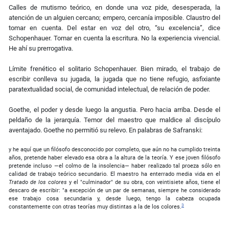
Calles de mutismo teórico, en donde una voz pide, desesperada, la
atención de un alguien cercano; empero, cercanía imposible. Claustro del
tomar en cuenta. Del estar en voz del otro, “su excelencia”, dice
Schopenhauer. Tomar en cuenta la escritura. No la experiencia vivencial.
He ahí su prerrogativa.
Límite frenético el solitario Schopenhauer. Bien mirado, el trabajo de
escribir conlleva su jugada, la jugada que no tiene refugio, asfixiante
paratextualidad social, de comunidad intelectual, de relación de poder.
Goethe, el poder y desde luego la angustia. Pero hacia arriba. Desde el
peldaño de la jerarquía. Temor del maestro que maldice al discípulo
aventajado. Goethe no permitió su relevo. En palabras de Safranski:
y he aquí que un filósofo desconocido por completo, que aún no ha cumplido treinta
años, pretende haber elevado esa obra a la altura de la teoría. Y ese joven filósofo
pretende incluso —el colmo de la insolencia— haber realizado tal proeza sólo en
calidad de trabajo teórico secundario. El maestro ha enterrado media vida en el
Tratado de los colores
y el "culminador" de su obra, con veintisiete años, tiene el
descaro de escribir: "a excepción de un par de semanas, siempre he considerado
ese trabajo cosa secundaria y, desde luego, tengo la cabeza ocupada
3
constantemente con otras teorías muy distintas a la de los colores.