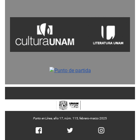
Punto en Línea
, año 17, núm. 115, febrero-marzo 2025