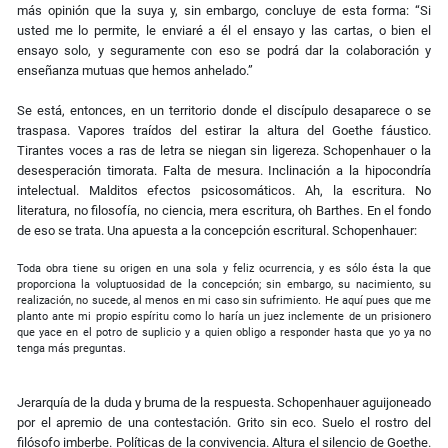
más opinión que la suya y, sin embargo, concluye de esta forma: “Si
usted me lo permite, le enviaré a él el ensayo y las cartas, o bien el
ensayo solo, y seguramente con eso se podrá dar la colaboración y
enseñanza mutuas que hemos anhelado.”
Se está, entonces, en un territorio donde el discípulo desaparece o se
traspasa. Vapores traídos del estirar la altura del Goethe fáustico.
Tirantes voces a ras de letra se niegan sin ligereza. Schopenhauer o la
desesperación timorata. Falta de mesura. Inclinación a la hipocondría
intelectual. Malditos efectos psicosomáticos. Ah, la escritura. No
literatura, no filosofía, no ciencia, mera escritura, oh Barthes. En el fondo
de eso se trata. Una apuesta a la concepción escritural. Schopenhauer:
Toda obra tiene su origen en una sola y feliz ocurrencia, y es sólo ésta la que
proporciona la voluptuosidad de la concepción; sin embargo, su nacimiento, su
realización, no sucede, al menos en mi caso sin sufrimiento. He aquí pues que me
planto ante mi propio espíritu como lo haría un juez inclemente de un prisionero
que yace en el potro de suplicio y a quien obligo a responder hasta que yo ya no
tenga más preguntas.
Jerarquía de la duda y bruma de la respuesta. Schopenhauer aguijoneado
por el apremio de una contestación. Grito sin eco. Suelo el rostro del
filósofo imberbe. Políticas de la convivencia. Altura el silencio de Goethe.