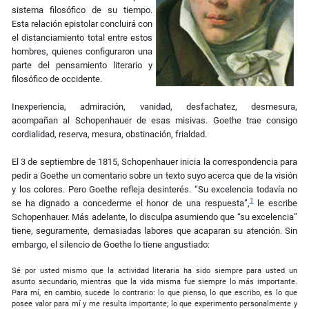
sistema filosófico de su tiempo.
Esta relación epistolar concluirá con
el distanciamiento total entre estos
hombres, quienes configuraron una
parte del pensamiento literario y
filosófico de occidente.
Inexperiencia, admiración, vanidad, desfachatez, desmesura,
acompañan al Schopenhauer de esas misivas. Goethe trae consigo
cordialidad, reserva, mesura, obstinación, frialdad.
El 3 de septiembre de 1815, Schopenhauer inicia la correspondencia para
pedir a Goethe un comentario sobre un texto suyo acerca que de la visión
y los colores. Pero Goethe refleja desinterés. “Su excelencia todavía no
1
se ha dignado a concederme el honor de una respuesta”,
le escribe
Schopenhauer. Más adelante, lo disculpa asumiendo que “su excelencia”
tiene, seguramente, demasiadas labores que acaparan su atención. Sin
embargo, el silencio de Goethe lo tiene angustiado:
Sé por usted mismo que la actividad literaria ha sido siempre para usted un
asunto secundario, mientras que la vida misma fue siempre lo más importante.
Para mí, en cambio, sucede lo contrario: lo que pienso, lo que escribo, es lo que
posee valor para mí y me resulta importante; lo que experimento personalmente y