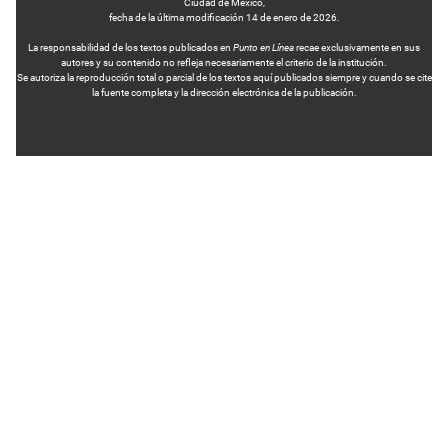
Ciudad de México,
fecha de la última modificación 14 de enero de 2026.
La responsabilidad de los textos publicados en
Punto en Línea
recae exclusivamente en sus
autores y su contenido no refleja necesariamente el criterio de la institución.
Se autoriza la reproducción total o parcial de los textos aquí publicados siempre y cuando se cite
la fuente completa y la dirección electrónica de la publicación.