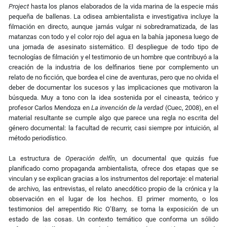
Project
hasta los planos elaborados de la vida marina de la especie más
pequeña de ballenas. La odisea ambientalista e investigativa incluye la
filmación en directo, aunque jamás vulgar ni sobredramatizada, de las
matanzas con todo y el color rojo del agua en la bahía japonesa luego de
una jornada de asesinato sistemático. El despliegue de todo tipo de
tecnologías de filmación y el testimonio de un hombre que contribuyó a la
creación de la industria de los delfinarios tiene por complemento un
relato de no ficción, que bordea el cine de aventuras, pero que no olvida el
deber de documentar los sucesos y las implicaciones que motivaron la
búsqueda. Muy a tono con la idea sostenida por el cineasta, teórico y
profesor Carlos Mendoza en
La invención de la verdad
(Cuec, 2008), en el
material resultante se cumple algo que parece una regla no escrita del
género documental: la facultad de recurrir, casi siempre por intuición, al
método periodístico.
La estructura de
Operación delfín
, un documental que quizás fue
planificado como propaganda ambientalista, ofrece dos etapas que se
vinculan y se explican gracias a los instrumentos del reportaje: el material
de archivo, las entrevistas, el relato anecdótico propio de la crónica y la
observación en el lugar de los hechos. El primer momento, o los
testimonios del arrepentido Ric O’Barry, se torna la exposición de un
estado de las cosas. Un contexto temático que conforma un sólido