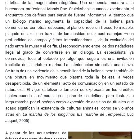
estética de la imagen cinematográfica. Una secuencia muestra a la
buceadora profesional Mandy-Rae Cruickshank cuando experimenta el
encuentro con delfines para servir de fuente informativa. Al tiempo que
un biólogo marino argumenta la capacidad de la ballena para
comunicarse con otras especies, el plano ofrece un fresco formidable,
plagado de azul con trazos de luminosidad solar casi naranjas —con
profundidad de campo y filtros intensificadores—, de la evolución del
nado entre la mujer y el delfín. El reconocimiento entre los dos nadadores
llega al grado de convertirse en un diálogo. La especialista, ya
conmovida, toca al cetáceo por algo que seguro es una invitación
implícita de la criatura marina. La interlocución simboliza una danza.
Se trata de una evidencia de la sensibilidad de la ballena, pero también de
una pintura en movimiento que plasma toda la belleza, a veces
desapercibida, de un elemental acto de comunicación en un estado de
naturaleza. El vigor estetizante también se expresará en los créditos
finales cuando la cámara siga el paso de los delfines para ilustrar su
larga marcha por el océano como expresión de ese tipo de rituales que
acaso significan la existencia de culturas animales, como se vio años
atrás en
La marcha de los pingüinos
(
La marche de l'empereur,
Luc
Jaquet, 2005).
A pesar de las acusaciones de