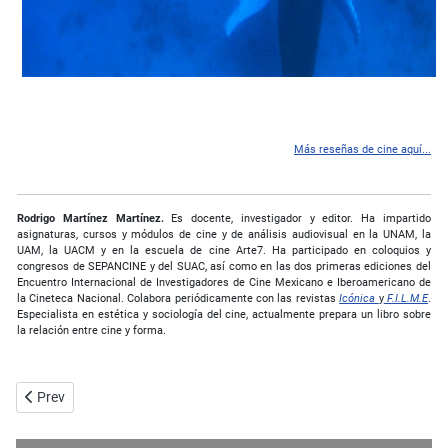
Más reseñas de cine aquí...
Rodrigo Martínez Martínez.
Es docente, investigador y editor. Ha impartido
asignaturas, cursos y módulos de cine y de análisis audiovisual en la UNAM, la
UAM, la UACM y en la escuela de cine Arte7. Ha participado en coloquios y
congresos de SEPANCINE y del SUAC, así como en las dos primeras ediciones del
Encuentro Internacional de Investigadores de Cine Mexicano e Iberoamericano de
la Cineteca Nacional. Colabora periódicamente con las revistas
Icónica
y
F.I.L.M.E
.
Especialista en estética y sociología del cine, actualmente prepara un libro sobre
la relación entre cine y forma.
Previous article: Scott Pilgrim vs. The Word - Joaquín Guillén Márque
Prev