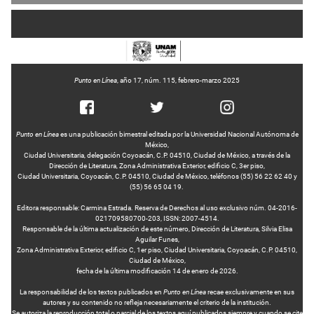
Punto en Línea
, año 17, núm. 115, febrero-marzo 2025
Punto en Línea
es una publicación bimestral editada por la Universidad Nacional Autónoma de
México,
Ciudad Universitaria, delegación Coyoacán, C.P. 04510, Ciudad de México, a través de la
Dirección de Literatura, Zona Administrativa Exterior, edificio C, 3er piso,
Ciudad Universitaria, Coyoacán, C.P. 04510, Ciudad de México, teléfonos (55) 56 22 62 40 y
(55) 56 65 04 19.
Editora responsable: Carmina Estrada. Reserva de Derechos al uso exclusivo núm. 04-2016-
021709580700-203, ISSN: 2007-4514.
Responsable de la última actualización de este número, Dirección de Literatura, Silvia Elisa
Aguilar Funes,
Zona Administrativa Exterior, edificio C, 1er piso, Ciudad Universitaria, Coyoacán, C.P. 04510,
Ciudad de México,
fecha de la última modificación 14 de enero de 2026.
La responsabilidad de los textos publicados en
Punto en Línea
recae exclusivamente en sus
autores y su contenido no refleja necesariamente el criterio de la institución.
Se autoriza la reproducción total o parcial de los textos aquí publicados siempre y cuando se cite