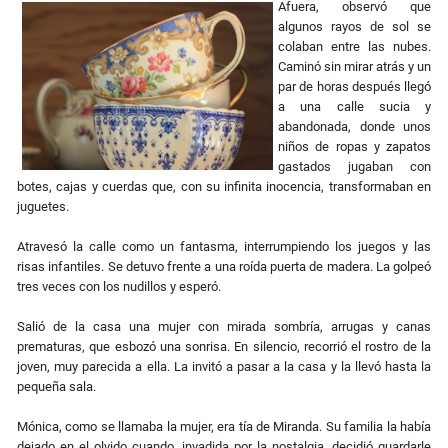
Afuera, observó que
algunos rayos de sol se
colaban entre las nubes.
Caminó sin mirar atrás y un
par de horas después llegó
a una calle sucia y
abandonada, donde unos
niños de ropas y zapatos
gastados jugaban con
botes, cajas y cuerdas que, con su infinita inocencia, transformaban en
juguetes.
Atravesó la calle como un fantasma, interrumpiendo los juegos y las
risas infantiles. Se detuvo frente a una roída puerta de madera. La golpeó
tres veces con los nudillos y esperó.
Salió de la casa una mujer con mirada sombría, arrugas y canas
prematuras, que esbozó una sonrisa. En silencio, recorrió el rostro de la
joven, muy parecida a ella. La invitó a pasar a la casa y la llevó hasta la
pequeña sala.
Mónica, como se llamaba la mujer, era tía de Miranda. Su familia la había
dejado en el olvido cuando, invadida por la nostalgia, decidió guardarle