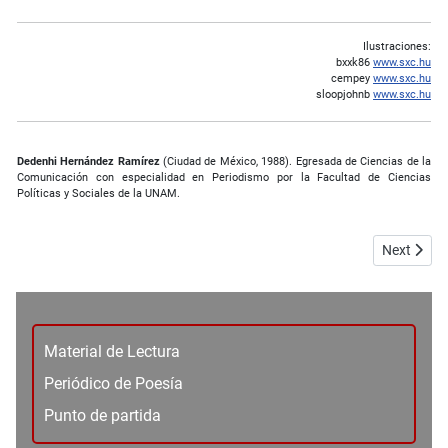
Ilustraciones:
bxxk86
www.sxc.hu
cempey
www.sxc.hu
sloopjohnb
www.sxc.hu
Dedenhi Hernández Ramírez
(Ciudad de México, 1988). Egresada de Ciencias de la
Comunicación con especialidad en Periodismo por la Facultad de Ciencias
Políticas y Sociales de la UNAM.
Next articl
Next
Material de Lectura
Periódico de Poesía
Punto de partida