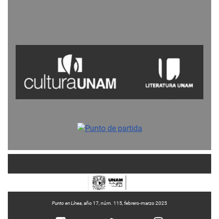
Punto en Línea
, año 17, núm. 115, febrero-marzo 2025