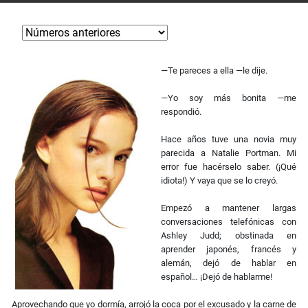
—Te pareces a ella —le dije.
—Yo soy más bonita —me
respondió.
Hace años tuve una novia muy
parecida a Natalie Portman. Mi
error fue hacérselo saber. (¡Qué
idiota!) Y vaya que se lo creyó.
Empezó a mantener largas
conversaciones telefónicas con
Ashley Judd; obstinada en
aprender japonés, fran­cés y
alemán, dejó de hablar en
español… ¡Dejó de hablarme!
Aprovechando que yo dormía, arrojó la coca por el excu­sado y la carne de