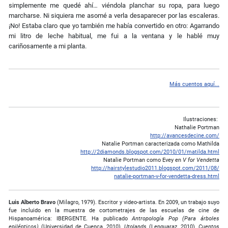
simplemente me quedé ahí… viéndola planchar su ropa, para luego
marcharse. Ni siquiera me asomé a verla desaparecer por las escaleras.
¡No! Estaba claro que yo también me había convertido en otro: Agarrando
mi litro de leche habitual, me fui a la ven­tana y le hablé muy
cariñosamente a mi planta.
Más cuentos aquí...
Ilustraciones:
Nathalie Portman
http://avancesdecine.com/
Natalie Portman caracterizada como Mathilda
http://2diamonds.blogspot.com/2010/01/matilda.html
Natalie Portman como Evey en
V for Vendetta
http://hairstylestudio2011.blogspot.com/2011/08/
natalie-portman-v-for-vendetta-dress.html
Luis Alberto Bravo
(Milagro, 1979). Escritor y video-artista. En 2009, un trabajo suyo
fue incluido en la muestra de cortometrajes de las escuelas de cine de
Hispanoamérica: IBERGENTE. Ha publicado
Antropología Pop (Para árboles
epilépticos)
(Universidad de Cuenca, 2010),
Utolands
(Lenguaraz, 2010),
Cuentos