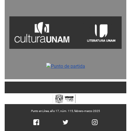
Punto en Línea
, año 17, núm. 115, febrero-marzo 2025