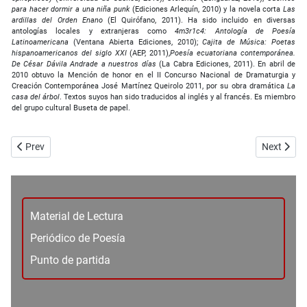
para hacer dormir a una niña punk
(Ediciones Arlequín, 2010) y la novela corta
Las
ardillas del Orden Enano
(El Quirófano, 2011). Ha sido incluido en diversas
antologías locales y extranjeras como
4m3r1c4: Antología de Poesía
Latinoamericana
(Ventana Abierta Ediciones, 2010);
Cajita de Música: Poetas
hispanoamericanos del siglo XXI
(AEP, 2011),
Poesía ecuatoriana contemporánea.
De César Dávila Andrade a nuestros días
(La Cabra Ediciones, 2011). En abril de
2010 obtuvo la Mención de honor en el II Concurso Nacional de Dramaturgia y
Creación Contemporánea José Martínez Queirolo 2011, por su obra dramática
La
casa del árbol
. Textos suyos han sido traducidos al inglés y al francés. Es miembro
del grupo cultural Buseta de papel.
Previous article: Jamón serrano - María A. Balladares
Next artic
Prev
Next
Material de Lectura
Periódico de Poesía
Punto de partida