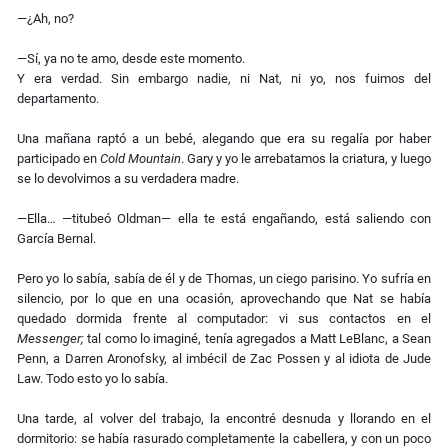
—¿Ah, no?
—Sí, ya no te amo, desde este momento.
Y era verdad. Sin embargo nadie, ni Nat, ni yo, nos fuimos del
departamento.
Una mañana raptó a un bebé, alegando que era su rega­lía por haber
participado en
Cold Mountain
. Gary y yo le arrebatamos la criatura, y luego
se lo devolvimos a su verdadera madre.
—Ella… —titubeó Oldman— ella te está engañando, está saliendo con
García Bernal.
Pero yo lo sabía, sabía de él y de Thomas, un ciego pari­sino. Yo sufría en
silencio, por lo que en una ocasión, aprovechando que Nat se había
quedado dormida frente al computador: vi sus contactos en el
Messenger;
tal como lo imaginé, tenía agregados a Matt LeBlanc, a Sean
Penn, a Darren Aronofsky, al imbécil de Zac Possen y al idiota de Jude
Law. Todo esto yo lo sabía.
Una tarde, al volver del trabajo, la encontré desnuda y llorando en el
dormitorio: se había rasurado completa­mente la cabellera, y con un poco