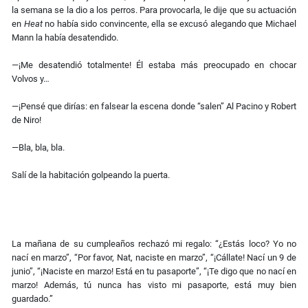
la semana se la dio a los perros. Para provocarla, le dije que su actuación
en
Heat
no había sido convincente, ella se excusó alegando que Michael
Mann la había desatendido.
—¡Me desatendió totalmente! Él estaba más preocupado en chocar
Volvos y…
—¡Pensé que dirías: en falsear la escena donde “salen” Al Pacino y Robert
de Niro!
—Bla, bla, bla.
Salí de la habitación golpeando la puerta.
La mañana de su cumpleaños rechazó mi regalo: “¿Estás loco? Yo no
nací en marzo”, “Por favor, Nat, naciste en marzo”, “¡Cállate! Nací un 9 de
junio”, “¡Naciste en marzo! Está en tu pasaporte”, “¡Te digo que no nací en
marzo! Además, tú nunca has visto mi pasaporte, está muy bien
guardado.”