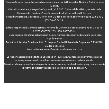
Punto en Línea
es una publicación bimestral editada por la Universidad Nacional Autónoma de
México,
Ciudad Universitaria, delegación Coyoacán, C.P. 04510, Ciudad de México, a través de la
Dirección de Literatura, Zona Administrativa Exterior, edificio C, 3er piso,
Ciudad Universitaria, Coyoacán, C.P. 04510, Ciudad de México, teléfonos (55) 56 22 62 40 y
(55) 56 65 04 19.
Editora responsable: Carmina Estrada. Reserva de Derechos al uso exclusivo núm. 04-2016-
021709580700-203, ISSN: 2007-4514.
Responsable de la última actualización de este número, Dirección de Literatura, Silvia Elisa
Aguilar Funes,
Zona Administrativa Exterior, edificio C, 1er piso, Ciudad Universitaria, Coyoacán, C.P. 04510,
Ciudad de México,
fecha de la última modificación 14 de enero de 2026.
La responsabilidad de los textos publicados en
Punto en Línea
recae exclusivamente en sus
autores y su contenido no refleja necesariamente el criterio de la institución.
Se autoriza la reproducción total o parcial de los textos aquí publicados siempre y cuando se cite
la fuente completa y la dirección electrónica de la publicación.