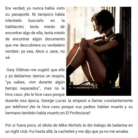
Era verdad, yo nunca había visto
su pasaporte. Ni tam­poco había
intentado buscarlo en la
habitación; tenía miedo de
encontrar algo de ella, tenía miedo
de encontrar algún documento
que me descubriera su verdadero
nombre: ya sea, Alice o Jane, no
sé.
Gary Oldman me sugirió que ella
y yo debíamos darnos un respiro,
“ya sabes, vivir durante algún
tiempo sepa­rados”, mas no le
hice caso. ¡No le hice caso porque
durante esa época, George Lucas la empezó a llamar constantemente
por teléfono! ¡No le hice caso porque sus padres habían muerto y su
hermano también había muerto en
El Profesional!
Por si fuera poco, el idiota de Mike Nichols le dio trabajo de bailarina en
un night club. Fui hasta allá, la cacheteé y me dijo que ya no me amaba.