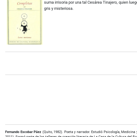
suma irrisoria por una tal Cesárea Tinajero, quien lu
gris y misteriosa.
Fernando Escobar Páez
(Quito, 1982). Poeta y narrador. Estudió Psicología, Medicin
2011). Formó parte de los talleres de creación literaria de La Casa de la Cultura del E