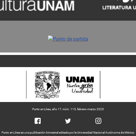
Punto en Línea
, año 17, núm. 115, febrero-marzo 2025
Punto en Línea
es una publicación bimestral editada por la Universidad Nacional Autónoma de México,