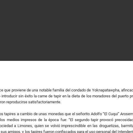
noce que proviene de una notable familia del condado de Yoknapatawpha, afinc
ntroducir sin éxito la carne de tapir en la dieta de los moradores del puerto p
aron reproducirse satisfactoriamente.
dos tapires a cambio de unas monedas que el señorito Adolfo “El Cuqui” Arosem
e los medios impresos de la época fue: “El segundo tapir provocó precosida
edad a Limones, quien se volvió imprescindible en las droguetizas, barmitzb
sus amigos, y los tapires fueron confiscados para el uso personal del Intendent