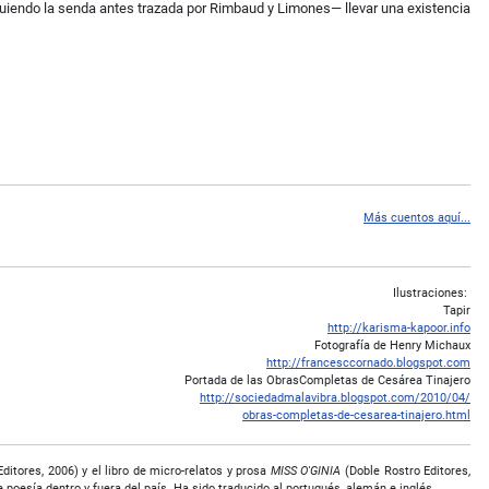
iguiendo la senda antes trazada por Rimbaud y Limones― llevar una existencia
Más cuentos aquí...
Ilustraciones:
Tapir
http://karisma-kapoor.info
Fotografía de Henry Michaux
http://francesccornado.blogspot.com
Portada de las ObrasCompletas de Cesárea Tinajero
http://sociedadmalavibra.blogspot.com/2010/04/
obras-completas-de-cesarea-tinajero.html
itores, 2006) y el libro de micro-relatos y prosa
MISS O'GINIA
(Doble Rostro Editores,
 poesía dentro y fuera del país. Ha sido traducido al portugués, alemán e inglés.