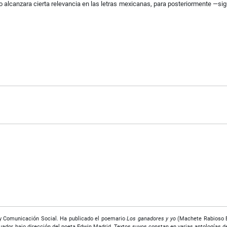
ego alcanzara cierta relevancia en las letras mexicanas, para posteriormente ―s
a y Comunicación Social. Ha publicado el poemario
Los ganadores y yo
(Machete Rabioso Ed
cuador, bajo dirección del poeta Edwin Madrid. Textos suyos constan en varias antologías de