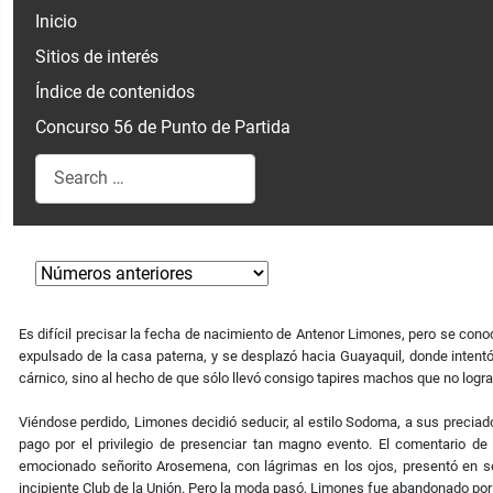
Inicio
Sitios de interés
Índice de contenidos
Concurso 56 de Punto de Partida
Search
Type 2 or more characters for results.
Es difícil precisar la fecha de nacimiento de Antenor Limones, pero se co
expulsado de la casa paterna, y se desplazó hacia Guayaquil, donde intentó i
cárnico, sino al hecho de que sólo llevó consigo tapires machos que no logr
Viéndose perdido, Limones decidió seducir, al estilo Sodoma, a sus precia
pago por el privilegio de presenciar tan magno evento. El comentario d
emocionado señorito Arosemena, con lágrimas en los ojos, presentó en soci
incipiente Club de la Unión. Pero la moda pasó, Limones fue abandonado por 