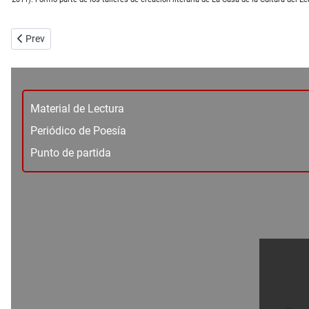
Previous article: Hershlag - Luis Alberto Bravo
Prev
Material de Lectura
Periódico de Poesía
Punto de partida