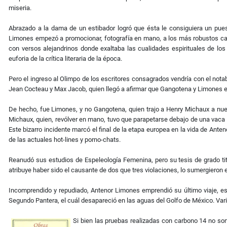
miseria.
Abrazado a la dama de un estibador logró que ésta le consiguiera un puest
Limones empezó a promocionar, fotografía en mano, a los más robustos car
con versos alejandrinos donde exaltaba las cualidades espirituales de los
euforia de la crítica literaria de la época.
Pero el ingreso al Olimpo de los escritores consagrados vendría con el nota
Jean Cocteau y Max Jacob, quien llegó a afirmar que Gangotena y Limones era
De hecho, fue Limones, y no Gangotena, quien trajo a Henry Michaux a nu
Michaux, quien, revólver en mano, tuvo que parapetarse debajo de una vaca 
Este bizarro incidente marcó el final de la etapa europea en la vida de Ante
de las actuales hot-lines y porno-chats.
Reanudó sus estudios de Espeleología Femenina, pero su tesis de grado t
atribuye haber sido el causante de dos que tres violaciones, lo sumergieron 
Incomprendido y repudiado, Antenor Limones emprendió su último viaje, e
Segundo Pantera, el cuál desapareció en las aguas del Golfo de México. V
Si bien las pruebas realizadas con carbono 14 no son