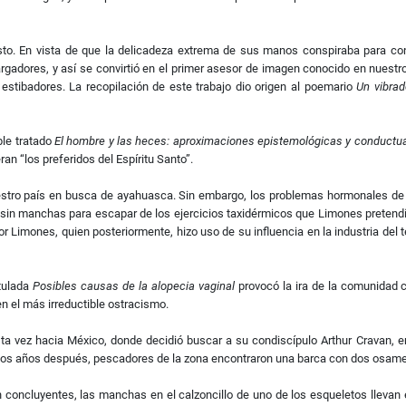
o. En vista de que la delicadeza extrema de sus manos conspiraba para conve
gadores, y así se convirtió en el primer asesor de imagen conocido en nuestr
 estibadores. La recopilación de este trabajo dio origen al poemario
Un vibrad
ble tratado
El hombre y las heces: aproximaciones epistemológicas y conductu
n “los preferidos del Espíritu Santo”.
estro país en busca de ayahuasca. Sin embargo, los problemas hormonales de
sin manchas para escapar de los ejercicios taxidérmicos que Limones pretendía
nor Limones, quien posteriormente, hizo uso de su influencia en la industria del
itulada
Posibles causas de la alopecia vaginal
provocó la ira de la comunidad c
en el más irreductible ostracismo.
sta vez hacia México, donde decidió buscar a su condiscípulo Arthur Cravan,
arios años después, pescadores de la zona encontraron una barca con dos osam
 concluyentes, las manchas en el calzoncillo de uno de los esqueletos llevan 