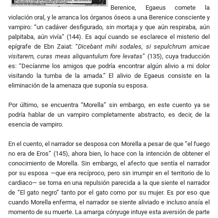
Berenice, Egaeus comete la
violación oral, y le arranca los órganos óseos a una Berenice consciente y
vampiro: “un cadáver desfigurado, sin mortaja y que aún respiraba, aún
palpitaba, aún vivía” (144). Es aquí cuando se esclarece el misterio del
epígrafe de Ebn Zaiat: “
Dicebant mihi sodales, si sepulchrum amicae
visitarem, curas meas aliquantulum fore levatas
” (135), cuya traducción
es: “Decíanme los amigos que podría encontrar algún alivio a mi dolor
visitando la tumba de la amada.” El alivio de Egaeus consiste en la
eliminación de la amenaza que suponía su esposa.
Por último, se encuentra “Morella” sin embargo, en este cuento ya se
podría hablar de un vampiro completamente abstracto, es decir, de la
esencia de vampiro.
En el cuento, el narrador se desposa con Morella a pesar de que “el fuego
no era de Eros” (145), ahora bien, lo hace con la intención de obtener el
conocimiento de Morella. Sin embargo, el afecto que sentía el narrador
por su esposa ―que era recíproco, pero sin irrumpir en el territorio de lo
cardiaco― se torna en una repulsión parecida a la que siente el narrador
de “El gato negro” tanto por el gato como por su mujer. Es por eso que
cuando Morella enferma, el narrador se siente aliviado e incluso ansía el
momento de su muerte. La amarga cónyuge intuye esta aversión de parte