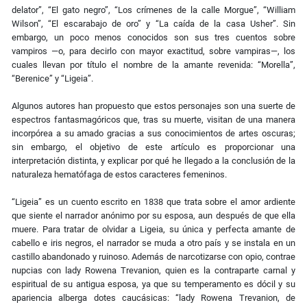
delator”, “El gato negro”, “Los crímenes de la calle Morgue”, “William
Wilson”, “El escarabajo de oro” y “La caída de la casa Usher”. Sin
embargo, un poco menos conocidos son sus tres cuentos sobre
vampiros ―o, para decirlo con mayor exactitud, sobre vampiras―, los
cuales llevan por título el nombre de la amante revenida: “Morella”,
“Berenice” y “Ligeia”.
Algunos autores han propuesto que estos personajes son una suerte de
espectros fantasmagóricos que, tras su muerte, visitan de una manera
incorpórea a su amado gracias a sus conocimientos de artes oscuras;
sin embargo, el objetivo de este artículo es proporcionar una
interpretación distinta, y explicar por qué he llegado a la conclusión de la
naturaleza hematófaga de estos caracteres femeninos.
“Ligeia” es un cuento escrito en 1838 que trata sobre el amor ardiente
que siente el narrador anónimo por su esposa, aun después de que ella
muere. Para tratar de olvidar a Ligeia, su única y perfecta amante de
cabello e iris negros, el narrador se muda a otro país y se instala en un
castillo abandonado y ruinoso. Además de narcotizarse con opio, contrae
nupcias con lady Rowena Trevanion, quien es la contraparte carnal y
espiritual de su antigua esposa, ya que su temperamento es dócil y su
apariencia alberga dotes caucásicas: “lady Rowena Trevanion, de