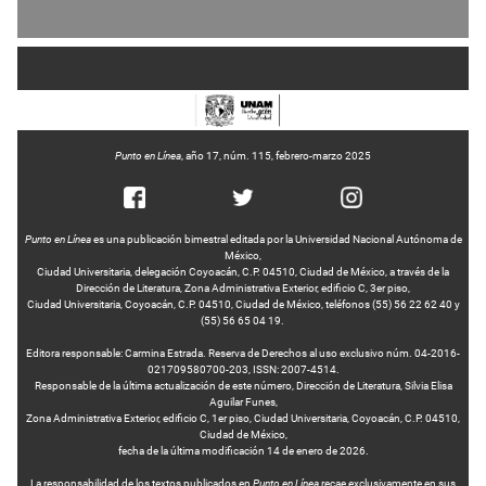
Punto en Línea
, año 17, núm. 115, febrero-marzo 2025
Punto en Línea
es una publicación bimestral editada por la Universidad Nacional Autónoma de
México,
Ciudad Universitaria, delegación Coyoacán, C.P. 04510, Ciudad de México, a través de la
Dirección de Literatura, Zona Administrativa Exterior, edificio C, 3er piso,
Ciudad Universitaria, Coyoacán, C.P. 04510, Ciudad de México, teléfonos (55) 56 22 62 40 y
(55) 56 65 04 19.
Editora responsable: Carmina Estrada. Reserva de Derechos al uso exclusivo núm. 04-2016-
021709580700-203, ISSN: 2007-4514.
Responsable de la última actualización de este número, Dirección de Literatura, Silvia Elisa
Aguilar Funes,
Zona Administrativa Exterior, edificio C, 1er piso, Ciudad Universitaria, Coyoacán, C.P. 04510,
Ciudad de México,
fecha de la última modificación 14 de enero de 2026.
La responsabilidad de los textos publicados en
Punto en Línea
recae exclusivamente en sus