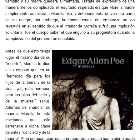
vampiro y su madre quedara alimentada. Trataré de expresarlo de una
manera menos complicada: el resultado esperado era que Morella madre
simplemente asimilara a Morella hija, y entonces ésta se volviera parte
de su cuerpo; sin embargo, la consecuencia del embarazo se vio
revertida en el sentido de que el interior de Morella sufrió una implosión
voluntaria: fue el cuerpo púber el que engulló a su progenitora cuando la
vampirización del primero fue concluida.
Antes de que esto tenga
lugar, el mismo día de su
“muerte”, Morella le dice
a su esposo que es un
“hermoso día para los
hijos de la tierra y de la
vida… ¡ah, más hermoso
para las hijas del cielo y
de la muerte!” (148).
Además de anunciar su
muerte, Morella le está
revelando que ella
pertenece a dicha clase
de entes “del cielo y de la
muerte”. Esta comparación, que a primera vista resulta hasta cierto grado