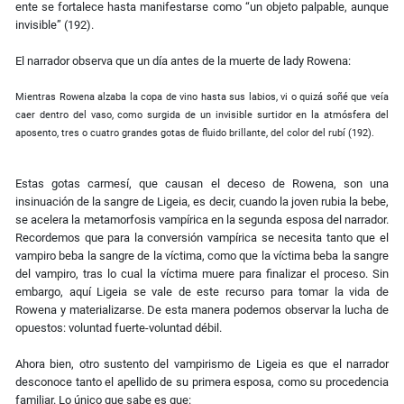
ente se fortalece hasta manifestarse como “un objeto palpable, aunque
invisible” (192).
El narrador observa que un día antes de la muerte de lady Rowena:
Mientras Rowena alzaba la copa de vino hasta sus labios, vi o quizá soñé que veía
caer dentro del vaso, como surgida de un invisible surtidor en la atmósfera del
aposento, tres o cuatro grandes gotas de fluido brillante, del color del rubí (192).
Estas gotas carmesí, que causan el deceso de Rowena, son una
insinuación de la sangre de Ligeia, es decir, cuando la joven rubia la bebe,
se acelera la metamorfosis vampírica en la segunda esposa del narrador.
Recordemos que para la conversión vampírica se necesita tanto que el
vampiro beba la sangre de la víctima, como que la víctima beba la sangre
del vampiro, tras lo cual la víctima muere para finalizar el proceso. Sin
embargo, aquí Ligeia se vale de este recurso para tomar la vida de
Rowena y materializarse. De esta manera podemos observar la lucha de
opuestos: voluntad fuerte-voluntad débil.
Ahora bien, otro sustento del vampirismo de Ligeia es que el narrador
desconoce tanto el apellido de su primera esposa, como su procedencia
familiar. Lo único que sabe es que: