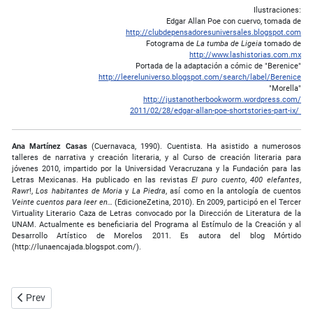
Ilustraciones:
Edgar Allan Poe con cuervo, tomada de
http://clubdepensadoresuniversales.blogspot.com
Fotograma de
La tumba de Ligeia
tomado de
http://www.lashistorias.com.mx
Portada de la adaptación a cómic de "Berenice"
http://leereluniverso.blogspot.com/search/label/Berenice
"Morella"
http://justanotherbookworm.wordpress.com/
2011/02/28/edgar-allan-poe-shortstories-part-ix/
Ana Martínez Casas
(Cuernavaca, 1990). Cuentista. Ha asistido a numerosos
talleres de narrativa y creación literaria, y al Curso de creación literaria para
jóvenes 2010, impartido por la Universidad Veracruzana y la Fundación para las
Letras Mexicanas. Ha publicado en las revistas
El puro cuento
,
400 elefantes
,
Rawr
!,
Los habitantes de Moria
y
La Piedra
, así como en la antología de cuentos
Veinte cuentos para leer en…
(EdicioneZetina, 2010). En 2009, participó en el Tercer
Virtuality Literario Caza de Letras convocado por la Dirección de Literatura de la
UNAM. Actualmente es beneficiaria del Programa al Estímulo de la Creación y al
Desarrollo Artístico de Morelos 2011. Es autora del blog Mórtido
(http://lunaencajada.blogspot.com/).
Previous article: Mishima: desentrañando los secretos de la ciencia d
Prev