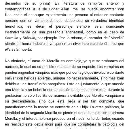
desnudos de su prima). En literatura de vampiros anterior y
contemporánea a la de Edgar Allan Poe, se puede encontrar con
frecuencia el asco que experimenta una persona al estar en contacto
cercano con un vampiro del que desconoce su verdadera identidad
hemofílica; es decir, el personaje siempre será consciente
instintivamente de una presencia antinatural, como en el caso de
Carmilla
y
Drácula
, por ejemplo. Por lo mismo, el narrador de “Morella”
siente un horror indecible, ya que en un nivel inconsciente él sabe que
ella está muerta
.
No obstante, el caso de Morella es complejo, ya que se embaraza del
narrador, lo cual no es posible en un ser de su especie. Los vampiros no
pueden engendrar vampiros más que por contagio que involucre contacto
salivar con heridas abiertas, aunque no necesariamente, sino más bien
debido a una transfusión sanguínea. Esto es justamente lo que sucede
con Morella y su bebé: la comunicación sanguínea entre ellas durante la
gestación no sólo facilita de manera inevitable que Morella vampirice a
su descendencia, sino que ésta llega a ser tan completa, que
parasitariamente la madre se convierte en su hija. En otras palabras, la
identidad de la segunda Morella se pierde al ser absorbida por la primera
Morella, y el intercambio se produce en el nacimiento del bebé, cuando
en realidad éste debía morir para que se completara la patología del