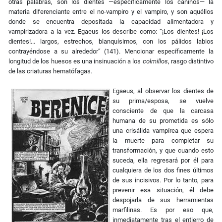
otras palabras, son los dientes ―específicamente los caninos― la
materia diferenciante entre el no-vampiro y el vampiro, y son aquéllos
donde se encuentra depositada la capacidad alimentadora y
vampirizadora a la vez. Egaeus los describe como: “¡Los dientes! ¡Los
dientes!... largos, estrechos, blanquísimos, con los pálidos labios
contrayéndose a su alrededor” (141). Mencionar específicamente la
longitud de los huesos es una insinuación a los
colmillos
, rasgo distintivo
de las criaturas hematófagas.
Egaeus, al observar los dientes de
su prima/esposa, se vuelve
consciente de que la carcasa
humana de su prometida es sólo
una crisálida vampírea que espera
la muerte para completar su
transformación, y que cuando esto
suceda, ella regresará por él para
cualquiera de los dos fines últimos
de sus incisivos. Por lo tanto, para
prevenir esa situación, él debe
despojarla de sus herramientas
marfilinas. Es por eso que,
inmediatamente tras el entierro de