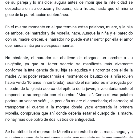
de su pareja y lo maldice; augura antes de morir que la infelicidad se
cosechará en su corazón y florecerá, dará frutos, hasta que él mismo
goce de la putrefacción subterránea.
En el mismo momento en el que termina estas palabras, muere, y la hija
de ambos, del narrador y de Morella, nace. Aunque la niña y el parecido
con su madre crecen, el narrador no puede evitar sentir por ella el amor
que nunca sintió por su esposa muerta.
No obstante, el narrador se abstiene de otorgarle un nombre a su
unigénita, ya que su terror secreto se manifiesta más vivamente
conforme la inteligencia de su hija se agudiza y sincroniza con el de la
madre. Al no poder retardar más el momento del bautizo de la niña (quien
había vivido 10 años innombrada), cuando el narrador es interrogado por
el padre de la iglesia acerca del epíteto de la joven, involuntariamente él
responde a su pregunta con el nombre “Morella”. Como si esa palabra
portara un veneno volátil, la pequeña muere al escucharla; el narrador, al
transportar el cuerpo a la morgue donde yace enterrada la primera
Morella, comprueba que ahí donde debería estar el cuerpo de la madre,
no hay más que polvo de dos lustros de antigüedad.
Se ha atribuido el regreso de Morella a su estudio de la magia negra, y a
su saber acerca de la metempsicosis, que consiste en la resurrección de