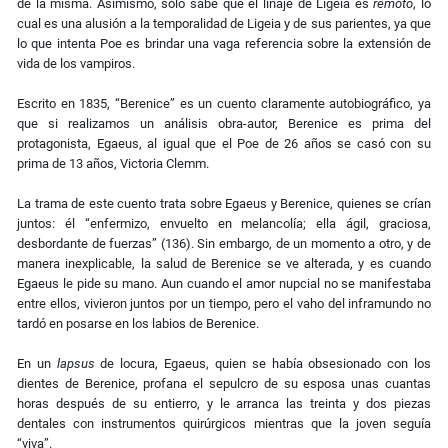
de la misma. Asimismo, sólo sabe que el linaje de Ligeia es
remoto
, lo
cual es una alusión a la temporalidad de Ligeia y de sus parientes, ya que
lo que intenta Poe es brindar una vaga referencia sobre la extensión de
vida de los vampiros.
Escrito en 1835, “Berenice” es un cuento claramente autobiográfico, ya
que si realizamos un análisis obra-autor, Berenice es prima del
protagonista, Egaeus, al igual que el Poe de 26 años se casó con su
prima de 13 años, Victoria Clemm.
La trama de este cuento trata sobre Egaeus y Berenice, quienes se crían
juntos: él “enfermizo, envuelto en melancolía; ella ágil, graciosa,
desbordante de fuerzas” (136). Sin embargo, de un momento a otro, y de
manera inexplicable, la salud de Berenice se ve alterada, y es cuando
Egaeus le pide su mano. Aun cuando el amor nupcial no se manifestaba
entre ellos, vivieron juntos por un tiempo, pero el vaho del inframundo no
tardó en posarse en los labios de Berenice.
En un
lapsus
de locura, Egaeus, quien se había obsesionado con los
dientes de Berenice, profana el sepulcro de su esposa unas cuantas
horas después de su entierro, y le arranca las treinta y dos piezas
dentales con instrumentos quirúrgicos mientras que la joven seguía
“viva”.