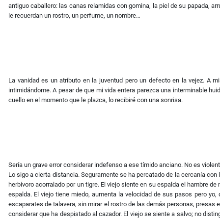
antiguo caballero: las canas relamidas con gomina, la piel de su papada, a
le recuerdan un rostro, un perfume, un nombre…
La vanidad es un atributo en la juventud pero un defecto en la vejez. A 
intimidándome. A pesar de que mi vida entera parezca una interminable huida
cuello en el momento que le plazca, lo recibiré con una sonrisa.
Sería un grave error considerar indefenso a ese tímido anciano. No es viole
Lo sigo a cierta distancia. Seguramente se ha percatado de la cercanía con
herbívoro acorralado por un tigre. El viejo siente en su espalda el hambre d
espalda. El viejo tiene miedo, aumenta la velocidad de sus pasos pero yo, d
escaparates de talavera, sin mirar el rostro de las demás personas, presas 
considerar que ha despistado al cazador. El viejo se siente a salvo; no dist