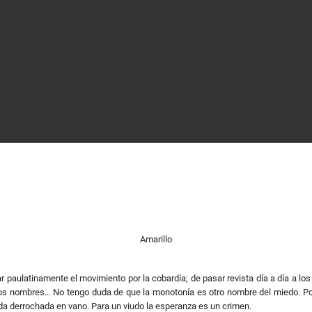
Amarillo
 paulatinamente el movimiento por la cobardía; de pasar revista día a día a l
s nombres… No tengo duda de que la monotonía es otro nombre del miedo. Por 
da derrochada en vano. Para un viudo la esperanza es un crimen.