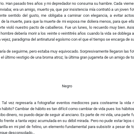
orio. Han pasado tres años y mi depredador no consuma su hambre. Cada viernes
 enviaba; era un amigo, muerto ya, que por insistencia mía contrató a un joven fo
te sentido del gusto, me obligaba a caminar con elegancia, a evitar actos i
 de la muerte, para que la muerte de mi esposa me doliera menos, para que ella
te violó nuestro pacto de caballeros. Fue un lunes, lo recuerdo muy bien. Asis
o hombre debería morir a los veinte o veintitrés años cuando la vida se doblega
la vejez, paradigma del antinatural egoísmo con el que el tiempo se encarga de 
aría de seguirme, pero estaba muy equivocado. Sorpresivamente llegaron las foto
 el último vestigio de una broma atroz; la última gran jugarreta de un amigo de t
Negro
Tal vez regresaría a fotografiar eventos mediocres para costearme la vida 
 hábito? Cambiar de hábito es tan difícil como cambiar de vida pues los hábitos
cibo dinero, no puedo dejar de seguir al anciano. Es parte de mi vida, una parte 
olo frente a tanta vejez acumulada en su débil mirada. Pero no pude estar lejos de
lla en mi piel de felino, un elemento fundamental para subsistir a pesar de tod
ahorque desconsolado…