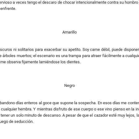
s nervioso a veces tengo el descaro de chocar intencionalmente contra su hombr
 enfrente.
Amarillo
oscuros ni solitarios para exacerbar su apetito. Soy carne débil, puede dispo
árboles muertos; el escenario es una trampa para atraer fácilmente a cualqui
, me observa fijamente lamiéndose los dientes.
Negro
 lo abandono días enteros al goce que supone la sospecha. En esos días me conte
 cualquier hembra. Y mientras disfruto de ese cuerpo o ese vino pienso en la i
 tener un solo minuto de descanso. A pesar de que el cazador esté muy lejos, l
juego de seducción.