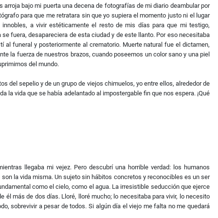
 arroja bajo mi puerta una decena de fotografías de mi diario deambular por
tógrafo para que me retratara sin que yo supiera el momento justo ni el lugar
nnobles, a vivir estéticamente el resto de mis días para que mi testigo,
 se fuera, desapareciera de esta ciudad y de este llanto. Por eso necesitaba
tí al funeral y posteriormente al crematorio. Muerte natural fue el dictamen,
 ante la fuerza de nuestros brazos, cuando poseemos un color sano y una piel
suprimirnos del mundo.
s del sepelio y de un grupo de viejos chimuelos, yo entre ellos, alrededor de
oda la vida que se había adelantado al impostergable fin que nos espera. ¡Qué
mientras llegaba mi vejez. Pero descubrí una horrible verdad: los humanos
 son la vida misma. Un sujeto sin hábitos concretos y reconocibles es un ser
fundamental como el cielo, como el agua. La irresistible seducción que ejerce
 él más de dos días. Lloré, lloré mucho; lo necesitaba para vivir, lo necesito
o, sobrevivir a pesar de todos. Si algún día el viejo me falta no me quedará