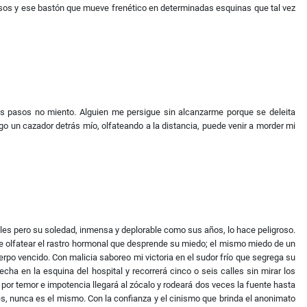
rosos y ese bastón que mueve frenético en determinadas esquinas que tal vez
mis pasos no miento. Alguien me persigue sin alcanzarme porque se deleita
go un cazador detrás mío, olfateando a la distancia, puede venir a morder mi
bles pero su soledad, inmensa y deplorable como sus años, lo hace peligroso.
de olfatear el rastro hormonal que desprende su miedo; el mismo miedo de un
erpo vencido. Con malicia saboreo mi victoria en el sudor frío que segrega su
cha en la esquina del hospital y recorrerá cinco o seis calles sin mirar los
por temor e impotencia llegará al zócalo y rodeará dos veces la fuente hasta
mes, nunca es el mismo. Con la confianza y el cinismo que brinda el anonimato