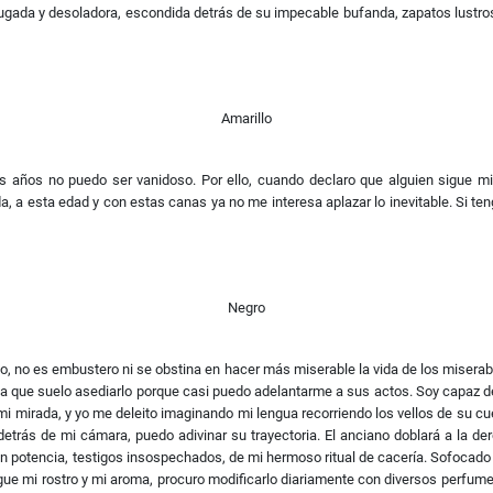
rrugada y desoladora, escondida detrás de su impecable bufanda, zapatos lust
Amarillo
mis años no puedo ser vanidoso. Por ello, cuando declaro que alguien sigue 
, a esta edad y con estas canas ya no me interesa aplazar lo inevitable. Si ten
Negro
nto, no es embustero ni se obstina en hacer más miserable la vida de los misera
 la que suelo asediarlo porque casi puedo adelantarme a sus actos. Soy capaz 
e mi mirada, y yo me deleito imaginando mi lengua recorriendo los vellos de su cu
etrás de mi cámara, puedo adivinar su trayectoria. El anciano doblará a la dere
en potencia, testigos insospechados, de mi hermoso ritual de cacería. Sofocado 
ingue mi rostro y mi aroma, procuro modificarlo diariamente con diversos perfu