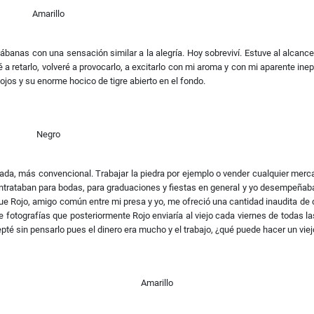
Amarillo
ábanas con una sensación similar a la alegría. Hoy sobreviví. Estuve al alcanc
 retarlo, volveré a provocarlo, a excitarlo con mi aroma y con mi aparente inep
ojos y su enorme hocico de tigre abierto en el fondo.
Negro
rada, más convencional. Trabajar la piedra por ejemplo o vender cualquier merc
ntrataban para bodas, para graduaciones y fiestas en general y yo desempeñaba
ue Rojo, amigo común entre mi presa y yo, me ofreció una cantidad inaudita de 
rle fotografías que posteriormente Rojo enviaría al viejo cada viernes de todas
é sin pensarlo pues el dinero era mucho y el trabajo, ¿qué puede hacer un viejo
Amarillo