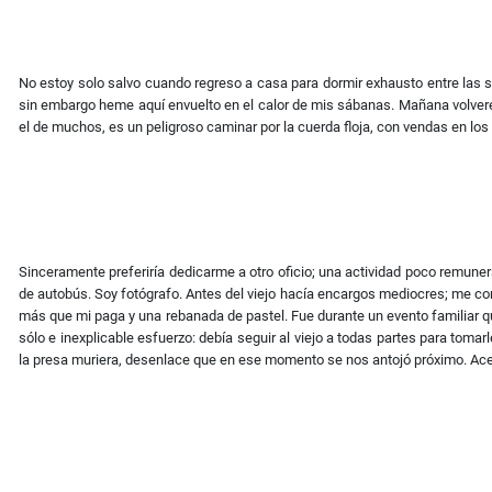
No estoy solo salvo cuando regreso a casa para dormir exhausto entre las s
sin embargo heme aquí envuelto en el calor de mis sábanas. Mañana volveré a
el de muchos, es un peligroso caminar por la cuerda floja, con vendas en los 
Sinceramente preferiría dedicarme a otro oficio; una actividad poco remune
de autobús. Soy fotógrafo. Antes del viejo hacía encargos mediocres; me co
más que mi paga y una rebanada de pastel. Fue durante un evento familiar q
sólo e inexplicable esfuerzo: debía seguir al viejo a todas partes para toma
la presa muriera, desenlace que en ese momento se nos antojó próximo. Acept