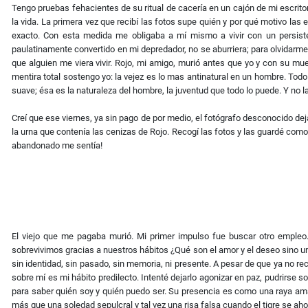
Tengo pruebas fehacientes de su ritual de cacería en un cajón de mi escrit
la vida. La primera vez que recibí las fotos supe quién y por qué motivo las
exacto. Con esta medida me obligaba a mí mismo a vivir con un persisten
paulatinamente convertido en mi depredador, no se aburriera; para olvidarme
que alguien me viera vivir. Rojo, mi amigo, murió antes que yo y con su muer
mentira total sostengo yo: la vejez es lo mas antinatural en un hombre. Tod
suave; ésa es la naturaleza del hombre, la juventud que todo lo puede. Y no 
Creí que ese viernes, ya sin pago de por medio, el fotógrafo desconocido dej
la urna que contenía las cenizas de Rojo. Recogí las fotos y las guardé como
abandonado me sentía!
El viejo que me pagaba murió. Mi primer impulso fue buscar otro empleo. 
sobrevivimos gracias a nuestros hábitos ¿Qué son el amor y el deseo sino un
sin identidad, sin pasado, sin memoria, ni presente. A pesar de que ya no re
sobre mí es mi hábito predilecto. Intenté dejarlo agonizar en paz, pudrirse s
para saber quién soy y quién puedo ser. Su presencia es como una raya amari
más que una soledad sepulcral y tal vez una risa falsa cuando el tigre se 