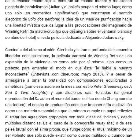
de la relación madre-hijo al construir un mundo interior y metafórico
plagado de paralelismos (Julian y el policía ocupan el mismo lugar, como
uno solo, en momentos significativos) que construyen el sentido
alegórico de
Sólo dos perdona
: la idea de un viaje de purificación hacia
una libertad mística que da lugar a las provocaciones del imaginario de
Winding Refn (la madre-crucifijo que desangra sobre el ventanal blanco y
sombrío del hotel) en esta película dedicada a Alejandro Jodorowsky.
Caminata del abismo al edén. Con todo y la trama profunda del encuentro
liberador consigo mismo, la película carmesí de Winding Refn es una
expresión de la violencia no como arte por sí misma, sino como un
pretexto para entender el modo en que ésta “le habla a nuestro
inconsciente” (Entrevista con Cineuropa; mayo 2013). Y a pesar de
arriesgarse a ornar la brutalidad con composiciones equilibradas o
simétricas (como esa madre en la mesa con estilo Peter Greenaway de
A
Zed & Two Noughts
) y con alusiones casi forzadas (la genial
reproducción del
David
en el muro del burdel onírico donde Chang comete
una tortura), el equipo de producción consigue imponer esta audiovisión
como una materia sensorial en que la cámara cumple un papel reflexivo
al tratar las agresiones corporales con toda clase de índices y desde
múltiples distancias. Es el caso de la coreografía
muay thai
,
o de esa
pelea brutal con el alma propia, que funge como el ritual máximo de un
ser violento que sólo puede existir como cuerpo mutilado y, cuando hay