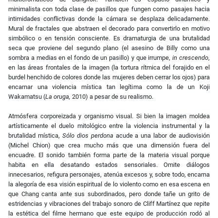
minimalista con toda clase de pasillos que fungen como pasajes hacia
intimidades conflictivas donde la cámara se desplaza delicadamente.
Mural de fractales que abstraen el decorado para convertirlo en motivo
simbólico o en tensión consciente. Es dramaturgia de una brutalidad
seca que proviene del segundo plano (el asesino de Billy como una
sombra a medias en el fondo de un pasillo) y que irrumpe,
in crescendo
,
en las áreas frontales de la imagen (la tortura rítmica del forajido en el
burdel henchido de colores donde las mujeres deben cerrar los ojos) para
encarnar una violencia mística tan legítima como la de un Koji
Wakamatsu (
La oruga,
2010) a pesar de su realismo.
Atmósfera corporeizada y organismo visual. Si bien la imagen moldea
artísticamente el duelo mitológico entre la violencia instrumental y la
brutalidad mística,
Sólo dios perdona
acude a una labor de audiovisión
(Michel Chion) que crea mucho más que una dimensión fuera del
encuadre. El sonido también forma parte de la materia visual porque
habita en ella desatando estados sensoriales. Omite diálogos
innecesarios, refigura personajes, atenúa excesos y, sobre todo, encarna
la alegoría de esa visión espiritual de lo violento como en esa escena en
que Chang canta ante sus subordinados, pero donde tañe un grito de
estridencias y vibraciones del trabajo sonoro de Cliff Martínez que repite
la estética del filme hermano que este equipo de producción rodó al