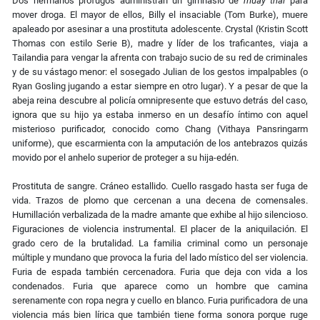
Dos hermanos prófugos administran un gimnasio de
muay thai
para
mover droga. El mayor de ellos, Billy el insaciable (Tom Burke), muere
apaleado por asesinar a una prostituta adolescente. Crystal (Kristin Scott
Thomas con estilo Serie B), madre y líder de los traficantes, viaja a
Tailandia para vengar la afrenta con trabajo sucio de su red de criminales
y de su vástago menor: el sosegado Julian
de los gestos impalpables
(o
Ryan Gosling jugando a estar siempre en otro lugar). Y a pesar de que la
abeja reina descubre al policía omnipresente que estuvo detrás del caso,
ignora que su hijo ya estaba inmerso en un desafío íntimo con aquel
misterioso purificador,
conocido como Chang (Vithaya Pansringarm
uniforme),
que escarmienta con la amputación de los antebrazos quizás
movido por el anhelo superior de proteger a su hija-edén.
Prostituta de sangre. Cráneo estallido. Cuello rasgado hasta ser fuga de
vida. Trazos de plomo que cercenan a una decena de comensales.
Humillación verbalizada de la madre amante que exhibe al hijo silencioso.
Figuraciones de violencia instrumental. El placer de la aniquilación. El
grado cero de la brutalidad. La familia criminal como un personaje
múltiple y mundano que provoca la furia del lado místico del ser violencia.
Furia de espada también cercenadora. Furia que deja con vida a los
condenados. Furia que aparece como un hombre que camina
serenamente con ropa negra y cuello en blanco. Furia purificadora de una
violencia más bien lírica que también tiene forma sonora porque ruge