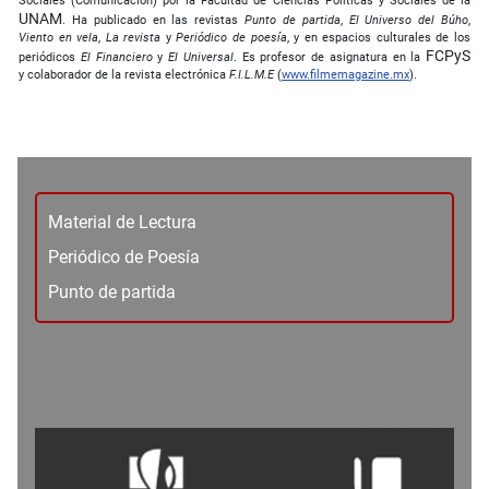
Sociales (Comunicación) por la Facultad de Ciencias Políticas y Sociales de la
UNAM
. Ha publicado en las revistas
Punto de partida
,
El Universo del Búho
,
Viento en vela
,
La revista
y
Periódico de poesía
, y en espacios culturales de los
FCPyS
periódicos
El Financiero
y
El Universal
. Es profesor de asignatura en la
y colaborador de la revista electrónica
F.I.L.M.E
(
www.filmemagazine.mx
).
Material de Lectura
Periódico de Poesía
Punto de partida