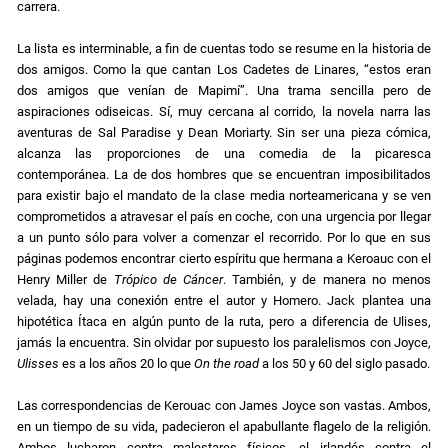
carrera.
La lista es interminable, a fin de cuentas todo se resume en la historia de
dos amigos. Como la que cantan Los Cadetes de Linares, “estos eran
dos amigos que venían de Mapimí”. Una trama sencilla pero de
aspiraciones odiseicas. Sí, muy cercana al corrido, la novela narra las
aventuras de Sal Paradise y Dean Moriarty. Sin ser una pieza cómica,
alcanza las proporciones de una comedia de la picaresca
contemporánea. La de dos hombres que se encuentran imposibilitados
para existir bajo el mandato de la clase media norteamericana y se ven
comprometidos a atravesar el país en coche, con una urgencia por llegar
a un punto sólo para volver a comenzar el recorrido. Por lo que en sus
páginas podemos encontrar cierto espíritu que hermana a Keroauc con el
Henry Miller de
Trópico de Cáncer
. También, y de manera no menos
velada, hay una conexión entre el autor y Homero. Jack plantea una
hipotética Ítaca en algún punto de la ruta, pero a diferencia de Ulises,
jamás la encuentra. Sin olvidar por supuesto los paralelismos con Joyce,
Ulisses
es a los años 20 lo que
On the road
a los 50 y 60
del siglo pasado.
Las correspondencias de Kerouac con James Joyce son vastas. Ambos,
en un tiempo de su vida, padecieron el apabullante flagelo de la religión.
Ambos lucharon contra malestares físicos, el irlandés contra el