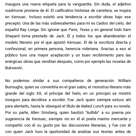
Inaugura una nueva etiqueta para la vanguardia. Sin duda, el adjetivo
roadmovie
proviene de él. El calificativo historias de carretera, se inspira
en Kerouac. Incluso existió una tendencia a escribir obras bajo ese
precepto. Una de las más sobresalientes para mí es
Caídos del cielo,
del
español Ray Loriga. Sin ignorar que
Paris, Texas
y en general todo Sam
Shepard toma prestado de Jack. Él y todos los que abanderarían el
modelo literario por el que apostó Kerouac. El de la escritura directa y
confesional, en primera persona, herencia mileriana. Gracias a eso el
público tuvo una mayor aceptación y un buen recibimiento para las
enérgicas obras que vendrían después, como por ejemplo las novelas de
Bukowski.
No podemos olvidar a sus compañeros de generación. William
Burroughs, quien se convertiría en el gran sabio, el monstruo literario más
grande del siglo XX, el príncipe del hielo, en un principio se mostró
inseguro para decidirse a escribir. Fue Jack quien siempre estuvo ahí
para alentarlo, hasta le obsequió el título de
Naked Lunch
para su novela.
Por su parte, Allen Ginsberg, quien bautizó “Aullido” a su poema por
sugerencia de Kerouac, siempre vio en él al poeta marino mercante y
compartió con él su gusto por las discusiones literarias, y fue con él
con quien Jack tuvo la oportunidad de analizar sus teorías antes de