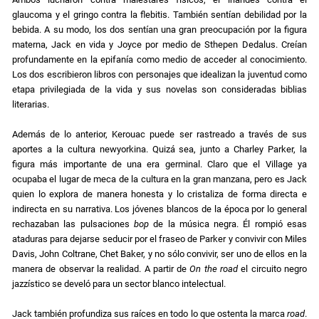
glaucoma y el gringo contra la flebitis. También sentían debilidad por la
bebida. A su modo, los dos sentían una gran preocupación por la figura
materna, Jack en vida y Joyce por medio de Sthepen Dedalus. Creían
profundamente en la epifanía como medio de acceder al conocimiento.
Los dos escribieron libros con personajes que idealizan la juventud como
etapa privilegiada de la vida y sus novelas son consideradas biblias
literarias.
A
demás de lo anterior, Kerouac puede ser rastreado a través de sus
aportes a la cultura newyorkina. Quizá sea, junto a Charley Parker, la
figura más importante de una era germinal. Claro que el Village ya
ocupaba el lugar de meca de la cultura en la gran manzana, pero es Jack
quien lo explora de manera honesta y lo cristaliza de forma directa e
indirecta en su narrativa. Los jóvenes blancos de la época por lo general
rechazaban las pulsaciones
bop
de la música negra. Él rompió esas
ataduras para dejarse seducir por el fraseo de Parker y convivir con Miles
Davis, John Coltrane, Chet Baker, y no sólo convivir, ser uno de ellos en la
manera de observar la realidad. A partir de
On the road
el circuito negro
jazzístico se develó para un sector blanco intelectual.
Jack también profundiza sus raíces en todo lo que ostenta la marca
road
.