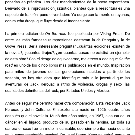
ponerlas en práctica. Los diez mandamientos de la prosa espontánea.
Derivado de la improvisación jazzística, plantea que la reescritura es una
especie de traición, pues el verdadero Yo surge con la mente en ayunas,
con mucha droga, que fluye desde el inconsciente.
La primera edición de
On the road
fue publicada por Viking Press. De
entre las más famosas reimpresiones destacan la de Penguin y la de
Grove Press. Sería interesante preguntar ¿cuántas ediciones existen de
la novela?, ¿cuántos tirajes?, ¿en cuántas casas no existirá un ejemplar
de esta obra? Con el riesgo de equivocarme, me atrevo a decir que
On the
road
es uno de los cinco libros más publicados en el mundo. Inspiración
para miles de jóvenes de las generaciones nacidas a partir de los
sesenta, no hay otra obra que identifique más a la juventud que las
aventuras de Jack Kerouac a ritmo de violencia, drogas y sexo, las
cualidades definitorias del rock, por Estados Unidos y México.
Antes de seguir me permito hacer otra comparación. Esta vez entre Jack
Kerouac y John Coltrane. El saxofonista nació en 1926, cuatro años
después que el novelista. Murió dos años antes, en 1967, a causa de un
cáncer en el hígado, producto de su pasado en la heroína. En toda su
carrera el saxo fue un motor incansable, que siempre iba hacia delante
en la experimentación musical. De igual forma, Kerouac actuó como un