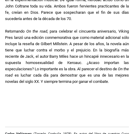
John Coltrane toda su vida. Ambos fueron fervientes practicantes de la
fe, creían en Dios. Parece que sospecharan que el fin de sus días
sucedería antes de la década de los 70.
Retomando
On the road
, para celebrar el cincuenta aniversario, Viking
Pres lanzó una edición conmemorativa que como material adicional sólo
incluye la reseña de Gilbert Millstein. A pesar de los años, la novela aún
tiene que luchar contra el morbo y el prejuicio. En la biografía más
reciente de Jack, el autor Barry Miles hace un hincapié innecesario en la
supuesta homosexualidad de Keroauc. ¿Acaso importan las
especulaciones? Lo importante es la obra. Al parecer el destino de
On the
road
es luchar cada día para demostrar que es una de las mejores
novelas del siglo XX. Y siempre termina por ganar el combate.
Carlos Velázquez
(Torreón, Coahuila, 1978). Es autor del libro de cuentos
Cuco