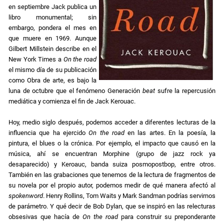
en septiembre Jack publica un
libro monumental; sin
embargo, pondera el mes en
que muere en 1969. Aunque
Gilbert Millstein describe en el
New York Times a
On the road
el mismo día de su publicación
como Obra de arte, es bajo la
luna de octubre que el fenómeno Generación
beat
sufre la repercusión
mediática y comienza el fin de Jack Kerouac.
Hoy, medio siglo después, podemos acceder a diferentes lecturas de la
influencia que ha ejercido
On the road
en las artes. En la poesía, la
pintura, el blues o la crónica. Por ejemplo, el impacto que causó en la
música, ahí se encuentran Morphine (grupo de jazz rock ya
desaparecido) y Keroauc, banda suiza posmopostbop, entre otros.
También en las grabaciones que tenemos de la lectura de fragmentos de
su novela por el propio autor, podemos medir de qué manera afectó al
spokenword
. Henry Rollins, Tom Waits y Mark Sandman podrías servirnos
de parámetro. Y qué decir de Bob Dylan, que se inspiró en las relecturas
obsesivas que hacía de
On the road
para construir su preponderante