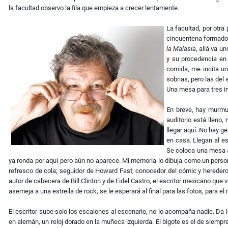
la facultad observo la fila que empieza a crecer lentamente.
La facultad, por otra 
cincuentena formados?
la Malasia
, allá va u
y su procedencia en 
comida, me incita un
sobrias, pero las del
Una mesa para tres i
En breve, hay murmul
auditorio está lleno,
llegar aquí. No hay g
en casa. Llegan al es
Se coloca una mesa ab
ya ronda por aquí pero aún no aparece. Mi memoria lo dibuja como un perso
refresco de cola; seguidor de Howard Fast, conocedor del cómic y heredero de
autor de cabecera de Bill Clinton y de Fidel Castro, el escritor mexicano que 
asemeja a una estrella de rock, se le esperará al final para las fotos, para el r
El escritor sube solo los escalones al escenario, no lo acompaña nadie. Da l
en alemán, un reloj dorado en la muñeca izquierda. El bigote es el de siem