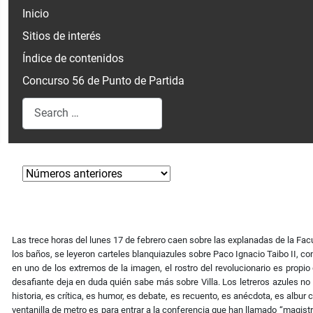
Inicio
Sitios de interés
Índice de contenidos
Concurso 56 de Punto de Partida
Search
Type 2 or more characters for results.
Las trece horas del lunes 17 de febrero caen sobre las explanadas de la Facul
los baños, se leyeron carteles blanquiazules sobre Paco Ignacio Taibo II, conf
en uno de los extremos de la imagen, el rostro del revolucionario es propio
desafiante deja en duda quién sabe más sobre Villa. Los letreros azules no 
historia, es crítica, es humor, es debate, es recuento, es anécdota, es albur 
ventanilla de metro es para entrar a la conferencia que han llamado “magist