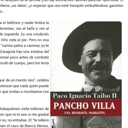
pañeros, ¡se debe!, ¿o esperan que uno esté tranquilo embutiéndose gansitos
...
el teléfono y nadie timbra la
evantas, vas al baño y ves al
de izquierda. Es una condición
 Otra nota al pie. Pero no esa
 “vamos patria a caminar, yo te
Zaragoza hay una estatua del
coronel poco antes de combatir
nudo de cuerpo, pero los tenía
egué de un mundo raro”, celebra
ue piensan que cada quien puede
 que invitan a movilizarse con
trabajadores siete millones de
ren que no lo sea si me gradué
 no, no entrabas. El “te relleno
enen el caso de Blanca Nieves,