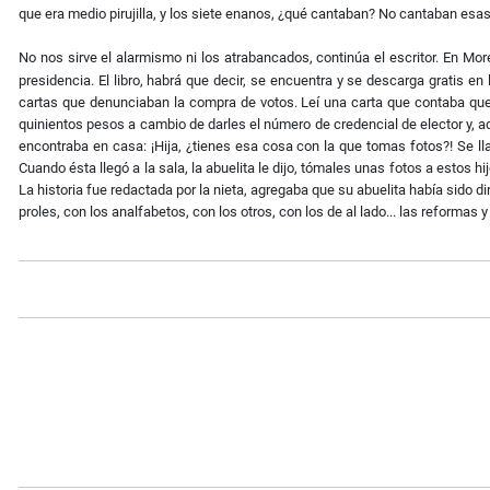
que era medio pirujilla, y los siete enanos, ¿qué cantaban? No cantaban esas 
No nos sirve el alarmismo ni los atrabancados, continúa el escritor. En Mor
presidencia. El libro, habrá que decir, se encuentra y se descarga gratis en
cartas que denunciaban la compra de votos. Leí una carta que contaba que do
quinientos pesos a cambio de darles el número de credencial de elector y, ad
encontraba en casa: ¡Hija, ¿tienes esa cosa con la que tomas fotos?! Se llam
Cuando ésta llegó a la sala, la abuelita le dijo, tómales unas fotos a estos
La historia fue redactada por la nieta, agregaba que su abuelita había sido d
proles, con los analfabetos, con los otros, con los de al lado... las reformas 