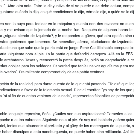
..”. Abre otra nota. Entre la disyuntiva de si se puede o se debe actuar, com
tarse cuándo lo dijo, en qué condiciones lo dijo, cómo lo dijo, a quién se lo dijo
 son lo suyo para teclear en la máquina y cuenta con dos razones: no suena 
s y me avisan que la jornada de la noche fue. Después de algunas horas te l
a ¿sigues siendo de izquierda?, y le respondes a güevo, qué otra opción sino 
 estos gobiernos que tenemos. Se necesitan, afirma, ciudadanos de izquierda.
trata de una que sabe que la patria está en juego. René Castillo había compuesto:
FES
ria. Siguiente nota al pie. Es la patria que defendió Zaragoza. Allá en la
le arrebataron Texas y reencontró la patria después, pidió su degradación a 
erlas cobijas para los soldados. Es verdad que tenía una voz agudísima y era me
s ovarios”. Era militante comprometido, de esa patria venimos.
epción de la realidad, para darse cuenta de lo que está pasando. “Te diré que ll
ndicaciones a favor de la tolerancia sexual. Dice el escritor: “yo soy de los q
“si al fin de cuentas venimos de la nada”, representan filosofías de percepción
oble lenguaje, represiva, ñoña. ¿Cuáles son sus aspiraciones? Extraerles a los 
pache a estos cabrones. Siguiente nota al pie. Yo soy mal hablado y cómo quie
el, tenías que alburearte al prefecto y al güey de los merengues de la puerta, si
de haber disculpas a esta nacoburguesía, no puede haber sino militancia. Ahí ti