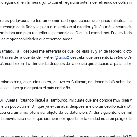
o aguardan en la mesa, junto con él llega una botella de refresco de cola sin
 de sus portavoces se lee un comunicado que consume algunos minutos. La
mensaje de la Red y le pasa el micrófono al escritor. ¿Quién más encarnaría
pero habrá una para resucitar al personaje de Olguita Lavanderos. Fue invitado
e las responsabilidades que tenemos todos.
rranquilla —después me enteraría de que, los días 13 y 14 de febrero, dictó
 través de la cuenta de Twitter
@taibo2
descubrí que presentó
El retorno de
o”, escribió en Twitter un día después de la noticia que sacudió al país, a los
l mismo mes, once días antes, estuvo en Culiacán, en donde habló sobre los
l del Libro que organiza el país caribeño.
 al DF. Cuenta: “cuando llegué a Hamburgo, mi cuate que me conoce muy bien y
me un poco con el DF que ya extrañaba; después me dio un cepillo extraño”.
taba era un arma ofensiva, objeto de su detención. Al día siguiente, diez mil
, la movilización es lo que siempre nos queda, esta ciudad está en peligro, la
ufre después de la derrota. ¿No hay suficientes razones para ser optimista? El