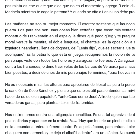
pesimista es ese cuate que dice que no es el momento y agrega “Lenin dijo.
Marinela mientras te coge la patrona? Y cuando se cita a Lenin uno debe pregun
Las mañanas no son su mejor momento. El escritor sostiene que las noches
puerta. Los parajitos son unas cosas bien extrañas que tocan mis ventana
monstruo de Frankestein en el espejo, le dices qué pedo güey, y te pregunt
moral
versus
la mentira, el doble lenguaje, el chantaje, es la oposición a
izquierda neandertal, llena de dogmas, del “Lenin dijo”, que es sectaria. Se 
acompaño”. Es la patria lo que está en juego, recuperemos la noción de pat
personaje, viste con todos los honores y Zaragoza no fue eso. A Zaragoza 
contra los franceses; ordenó traer velas de los barcos de Veracruz para hac
bien puestos, a decir de unos de mis personajes femeninos, “para huevos mi
No es necesario mirar las alturas para apropiarse de filosofías para la perc
la canción de Cuco Sánchez y pienso que esto es útil para entender las reivi
hacer de su culo un papalote”. Tanto Cuco como José Alfredo, quien cantaba 
verdaderas ganas, para plantear lazos de fraternidad.
Nos enfrentamos contra una oligarquía monolítica. Es una tal agresiva, de d
pesos diarios y aparecer en la revista
Hola!
Hay que tenerle un pinche odio a
en la secundaria federal número cuatro. En aquella época, para entrar al plant
el agujero con cemento y te dejo el albañil adentro” era un clásico. No pue