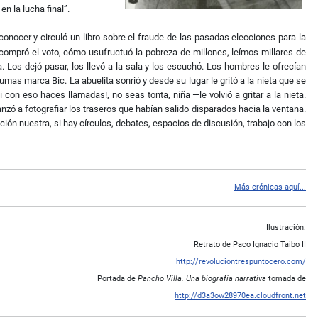
n la lucha final”.
conocer y circuló un libro sobre el fraude de las pasadas elecciones para la
compró el voto, cómo usufructuó la pobreza de millones, leímos millares de
. Los dejó pasar, los llevó a la sala y los escuchó. Los hombres le ofrecían
mas marca Bic. La abuelita sonrió y desde su lugar le gritó a la nieta que se
 con eso haces llamadas!, no seas tonta, niña —le volvió a gritar a la nieta.
nzó a fotografiar los traseros que habían salido disparados hacia la ventana.
ción nuestra, si hay círculos, debates, espacios de discusión, trabajo con los
Más crónicas aquí...
Ilustración:
Retrato de Paco Ignacio Taibo II
http://revoluciontrespuntocero.com/
Portada de
Pancho Villa. Una biografía narrativa
tomada de
http://d3a3ow28970ea.cloudfront.net