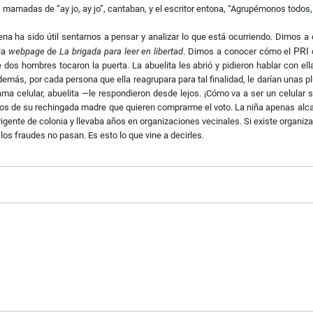
mamadas de “ay jo, ay jo”, cantaban, y el escritor entona, “Agrupémonos todos, e
ena ha sido útil sentarnos a pensar y analizar lo que está ocurriendo. Dimos a 
PRI
 la
webpage
de
La brigada para leer en libertad
. Dimos a conocer cómo el
s hombres tocaron la puerta. La abuelita les abrió y pidieron hablar con ella
emás, por cada persona que ella reagrupara para tal finalidad, le darían unas plu
a celular, abuelita —le respondieron desde lejos. ¡Cómo va a ser un celular si
 hijos de su rechingada madre que quieren comprarme el voto. La niña apenas alca
irigente de colonia y llevaba años en organizaciones vecinales. Si existe organiza
y los fraudes no pasan. Es esto lo que vine a decirles.