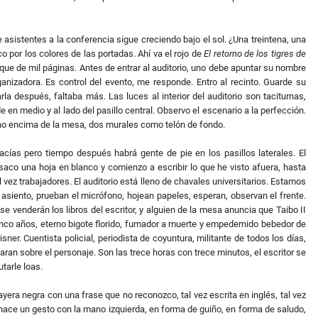
de asistentes a la conferencia sigue creciendo bajo el sol. ¿Una treintena, una
 por los colores de las portadas. Ahí va el rojo de
El retorno de los tigres de
bique de mil páginas. Antes de entrar al auditorio, uno debe apuntar su nombre
anizadora. Es control del evento, me responde. Entro al recinto. Guarde su
a después, faltaba más. Las luces al interior del auditorio son taciturnas,
e en medio y al lado del pasillo central. Observo el escenario a la perfección.
ono encima de la mesa, dos murales como telón de fondo.
cías pero tiempo después habrá gente de pie en los pasillos laterales. El
saco una hoja en blanco y comienzo a escribir lo que he visto afuera, hasta
 vez trabajadores. El auditorio está lleno de chavales universitarios. Estamos
 asiento, prueban el micrófono, hojean papeles, esperan, observan el frente.
 venderán los libros del escritor, y alguien de la mesa anuncia que Taibo II
nco años, eterno bigote florido, fumador a muerte y empedernido bebedor de
er. Cuentista policial, periodista de coyuntura, militante de todos los días,
paran sobre el personaje. Son las trece horas con trece minutos, el escritor se
utarle loas.
yera negra con una frase que no reconozco, tal vez escrita en inglés, tal vez
hace un gesto con la mano izquierda, en forma de guiño, en forma de saludo,