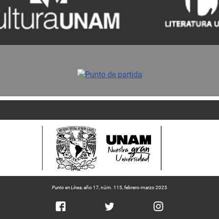
Punto en Línea
, año 17, núm. 115, febrero-marzo 2025