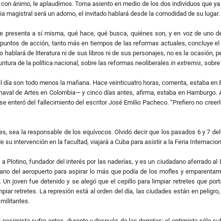
e con ánimo, le aplaudimos. Toma asiento en medio de los dos individuos que ya l
ia magistral será un adorno, el invitado hablará desde la comodidad de su lugar.
 se presenta a sí misma, qué hace, qué busca, quiénes son, y en voz de uno
 puntos de acción, tanto más en tiempos de las reformas actuales, concluye el 
No hablará de literatura ni de sus libros ni de sus personajes, no es la ocasión, 
ntura de la política nacional, sobre las reformas neoliberales
in extremis
, sobr
 día son todo menos la mañana. Hace veinticuatro horas, comenta, estaba en Ba
naval de Artes en Colombia— y cinco días antes, afirma, estaba en Hamburgo. A
 se enteró del fallecimiento del escritor José Emilio Pacheco. “Prefiero no creerl
, sea la responsable de los equívocos. Olvidó decir que los pasados 6 y 7 de
u intervención en la facultad, viajará a Cuba para asistir a la Feria Internaciona
da a Plotino, fundador del interés por las naderías, y es un ciudadano aferrado
cano del aeropuerto para aspirar lo más que podía de los mofles y emparentar
 Un joven fue detenido y se alegó que el cepillo para limpiar retretes que por
piar retretes. La represión está al orden del día, las ciudades están en peligro
militantes.
El pesimista sufre antes, durante y después de las derrotas; el optimista sólo s