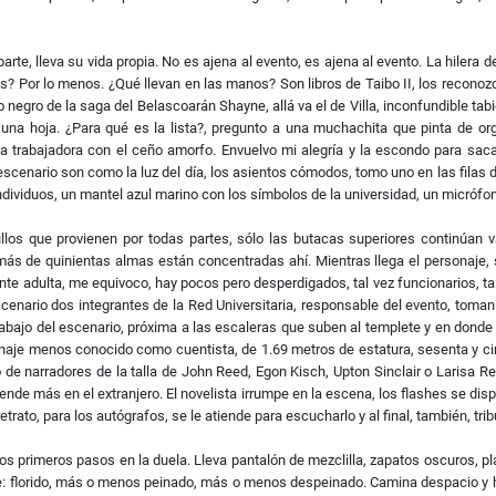
parte, lleva su vida propia. No es ajena al evento, es ajena al evento. La hilera 
 Por lo menos. ¿Qué llevan en las manos? Son libros de Taibo II, los reconozco
no negro de la saga del Belascoarán Shayne, allá va el de Villa, inconfundible ta
una hoja. ¿Para qué es la lista?, pregunto a una muchachita que pinta de org
a trabajadora con el ceño amorfo. Envuelvo mi alegría y la escondo para sacarl
 escenario son como la luz del día, los asientos cómodos, tomo uno en las filas d
ndividuos, un mantel azul marino con los símbolos de la universidad, un micróf
los que provienen por todas partes, sólo las butacas superiores continúan va
 más de quinientas almas están concentradas ahí. Mientras llega el personaje, 
ente adulta, me equivoco, hay pocos pero desperdigados, tal vez funcionarios, tal
cenario dos integrantes de la Red Universitaria, responsable del evento, toman
ajo del escenario, próxima a las escaleras que suben al templete y en donde se
naje menos conocido como cuentista, de 1.69 metros de estatura, sesenta y ci
 narradores de la talla de John Reed, Egon Kisch, Upton Sinclair o Larisa Reisn
vende más en el extranjero. El novelista irrumpe en la escena, los flashes se dis
etrato, para los autógrafos, se le atiende para escucharlo y al final, también, trib
os primeros pasos en la duela. Lleva pantalón de mezclilla, zapatos oscuros, pla
pre: florido, más o menos peinado, más o menos despeinado. Camina despacio y 