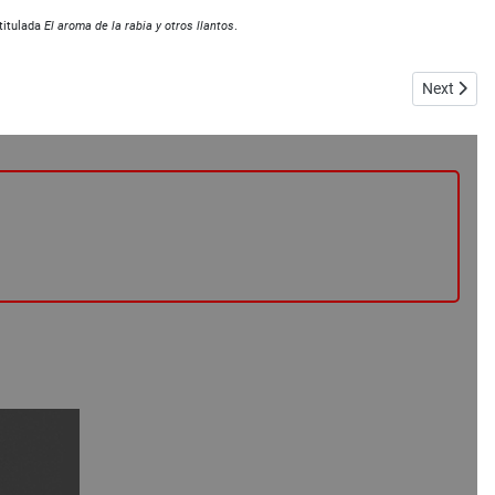
ntitulada
El aroma de la rabia y otros llantos
.
Next articl
Next