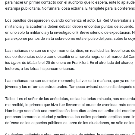
para hacer un primer contacto con el auditorio que lo espera, éste lo aplaud
estampa publicitaria. No fumará, cosa extraña. El templete para la conferenc
Los barullos desaparecen cuando comienza el acto. La Red Universitaria
militancia y la academia deben debatir, deben encontrar puntos de acuerdo,
en uno solo la militancia y la investigación? Breve silencio de expectación. 
para exponer puntos de vista sobre cómo está el pulso del país, sobre la coyu
Las mañanas no son su mejor momento, dice, en realidad las trece horas del
dos conferencias sobre cómo escribir una novela negra en el marco del Car
los tigres de Malasia
el 25 de enero en Frankfurt. En el otro lado del charco,
lectores, a las letras hispanoamericanas.
Las mañanas no son su mejor momento, tal vez esta mañana, que ya no lo es
jóvenes y las reformas estructurales. Tampoco avisará que un día después de s
Taibo II es el señor de las anécdotas, de las historias minucia, nos recuer
me recibió, lo primero que hizo fue llevarme al cruce de avenidas más cer
Hamburgo scenificó una movilización tres días antes del arribo del escritor.
personas tomaron la ciudad y salieron a las calles portando cepillos para lim
defensa de los espacios públicos es tarea de los ciudadanos, no sólo de los 
Se declara optimista y abre una nota al pie de página, la primera de varias. 