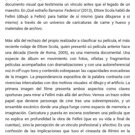
documento visual que testimonia un vínculo antes que el legado de un
maestro. En
¡
Qué extraño llamarse Federico!
(2013), Ettore Scola habló de
Fellini (dibujó a Fellini) para hablar de sí mismo (para dibujarse a sí
mismo) a través de un universo de caricaturas de carne y hueso y
materiales de archivo.
Más allá del rechazo del propio realizador a clasificar su película, el más
reciente rodaje de Ettore Scola, quien presentó sú película anterior hace
una década (
Gente de Roma
, 2005), es una memoria documental. Una
especie de álbum en movimiento con fotos, viñetas y fragmentos
películas acompañados con dramatizaciones y con una autorreferencial
voz
in-off
cuyo tono y contenido sobrepasan las capacidades evocadoras
de la imagen. La preponderancia expositiva de la palabra contrasta con
vivencias intercaladas con dos motivos visuales: el dibujo y el artificio. La
primera imagen del filme presenta ambos aspectos como claves
oportunas para mirar a Fellini más allá del archivo. Vemos un trazo sobre
papel que deviene personaje de cine tras una sobreimpresión, y un
ensamble escénico donde una playa funge como espacio de memoria e
imaginación. Caricatura y puesta en escena sostienen una película que
no explica en profundidad la obra de Fellini (que es su vida a final de
cuentas), sino la percepción de un vínculo profesional y afectivo. Es una
confesión de las implicaciones que tuvo el cineasta de Rímini en la