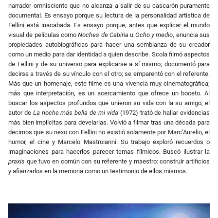
narrador omnisciente que no alcanza a salir de su cascarón puramente
documental. Es ensayo porque su lectura de la personalidad artística de
Fellini está inacabada. Es ensayo porque, antes que explicar el mundo
visual de películas como
Noches de Cabiria
u
Ocho y medio
, enuncia sus
propiedades autobiográficas para hacer una semblanza de su creador
como un medio para dar identidad a quien describe. Scola filmó aspectos
de Fellini y de su universo para explicarse a sí mismo; documentó para
decirse a través de su vínculo con el otro; se emparentó con el referente.
Más que un homenaje, este filme es una vivencia muy cinematográfica;
más que interpretación, es un acercamiento que ofrece un boceto. Al
buscar los aspectos profundos que unieron su vida con la su amigo, el
autor de
La noche más bella de mi vida
(1972)
trató de hallar evidencias
más bien implícitas para develarlas. Volvió a filmar tras una década para
decirnos que su nexo con Fellini no existió solamente por Marc’Aurelio, el
humor, el cine y Marcelo Mastroianni. Su trabajo exploró recuerdos o
imaginaciones para hacerlos parecer temas fílmicos. Buscó ilustrar la
praxis
que tuvo en común con su referente y maestro: construir artificios
y afianzarlos en la memoria como un testimonio de ellos mismos.