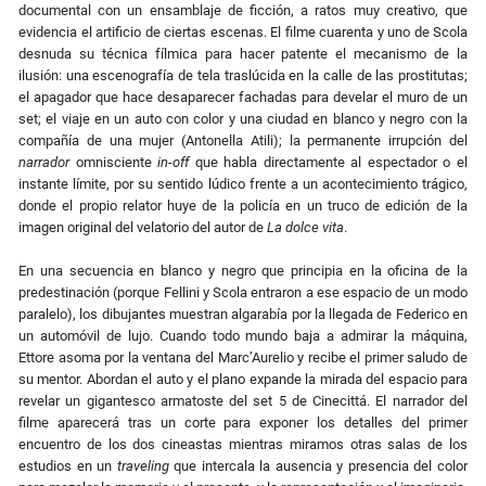
documental con un ensamblaje de ficción, a ratos muy creativo, que
evidencia el artificio de ciertas escenas. El filme cuarenta y uno de Scola
desnuda su técnica fílmica para hacer patente el mecanismo de la
ilusión: una escenografía de tela traslúcida en la calle de las prostitutas;
el apagador que hace desaparecer fachadas para develar el muro de un
set; el viaje en un auto con color y una ciudad en blanco y negro con la
compañía de una mujer (Antonella Atili); la permanente irrupción del
narrador
omnisciente
in-off
que habla directamente al espectador o el
instante límite, por su sentido lúdico frente a un acontecimiento trágico,
donde el propio relator huye de la policía en un truco de edición de la
imagen original del velatorio del autor de
La dolce vita
.
En una secuencia en blanco y negro que principia en la oficina de la
predestinación (porque Fellini y Scola entraron a ese espacio de un modo
paralelo), los dibujantes muestran algarabía por la llegada de Federico en
un automóvil de lujo. Cuando todo mundo baja a admirar la máquina,
Ettore asoma por la ventana del Marc’Aurelio y recibe el primer saludo de
su mentor. Abordan el auto y el plano expande la mirada del espacio para
revelar un gigantesco armatoste del set 5 de Cinecittá. El narrador del
filme aparecerá tras un corte para exponer los detalles del primer
encuentro de los dos cineastas mientras miramos otras salas de los
estudios en un
traveling
que intercala la ausencia y presencia del color