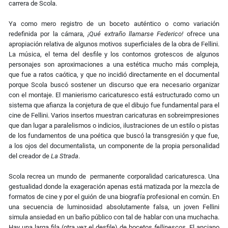
carrera de Scola.
Ya como mero registro de un boceto auténtico o como variación
redefinida por la cámara,
¡Qué extraño llamarse Federico!
ofrece una
apropiación relativa de algunos motivos superficiales de la obra de Fellini.
La música, el tema del desfile y los contornos grotescos de algunos
personajes son aproximaciones a una estética mucho más compleja,
que fue a ratos caótica, y que no incidió directamente en el documental
porque Scola buscó sostener un discurso que era necesario organizar
con el montaje. El manierismo caricaturesco está estructurado como un
sistema que afianza la conjetura de que el dibujo fue fundamental para el
cine de Fellini. Varios insertos muestran caricaturas en sobreimpresiones
que dan lugar a paralelismos o indicios, ilustraciones de un estilo o pistas
de los fundamentos de una poética que buscó la transgresión y que fue,
a los ojos del documentalista, un componente de la propia personalidad
del creador de
La Strada
.
Scola recrea un mundo de
permanente
corporalidad caricaturesca. Una
gestualidad donde la exageración apenas está matizada por la mezcla de
formatos de cine y por el guión de una biografía profesional en común. En
una secuencia de luminosidad absolutamente falsa, un joven Fellini
simula ansiedad en un baño público con tal de hablar con una muchacha.
Hay una larga fila (otra vez el desfile) de bocetos
fellinescos
. El anciano